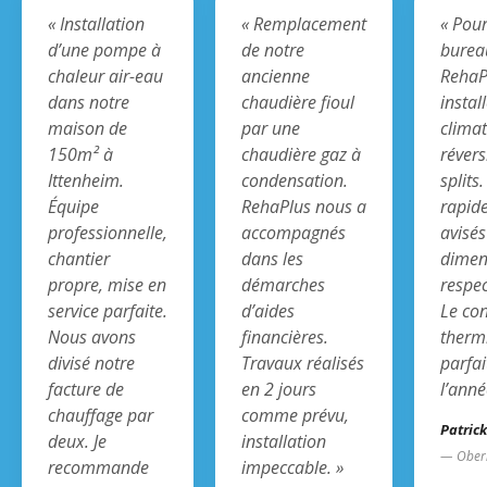
« Installation
« Remplacement
« Pour
d’une pompe à
de notre
burea
chaleur air-eau
ancienne
RehaP
dans notre
chaudière fioul
instal
maison de
par une
climat
150m² à
chaudière gaz à
révers
Ittenheim.
condensation.
splits
Équipe
RehaPlus nous a
rapide
professionnelle,
accompagnés
avisés
chantier
dans les
dimen
propre, mise en
démarches
respec
service parfaite.
d’aides
Le con
Nous avons
financières.
therm
divisé notre
Travaux réalisés
parfai
facture de
en 2 jours
l’anné
chauffage par
comme prévu,
Patrick
deux. Je
installation
— Ober
recommande
impeccable. »